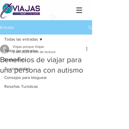
Entrada
Todas las entradas
Viajas porque Viajas
Todas las entradas
2 abr 2024
2 min de lectura
Beneficios de viajar para
Empezando
una persona con autismo
Tu comunidad
Consejos para bloguear
Reseñas Turisticas