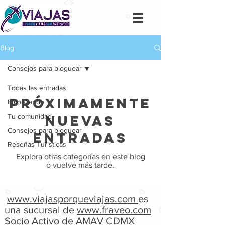
Blog
Consejos para bloguear
Todas las entradas
Próximamente
Empezando
Tu comunidad
nuevas
Consejos para bloguear
entradas
Reseñas Turisticas
Explora otras categorías en este blog
o vuelve más tarde.
www.viajasporqueviajas.com
es
una sucursal de
www.fraveo.com
Socio Activo de AMAV CDMX