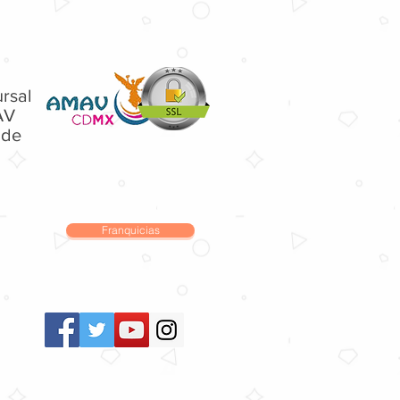
rsal
AV
 de
Franquicias