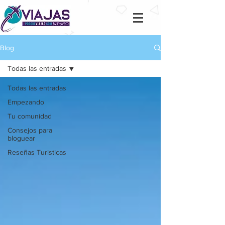
Blog
Todas las entradas
Todas las entradas
Empezando
Tu comunidad
Consejos para
bloguear
Reseñas Turisticas