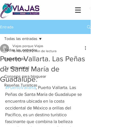
Entrada
Todas las entradas
Viajas porque Viajas
Todas las entradas
16 nov 2023
2 min de lectura
Puerto Vallarta. Las Peñas
Empezando
de Santa María de
Tu comunidad
Consejos para bloguear
Guadalupe.
Reseñas Turisticas
#PuertoVallarta
, Puerto Vallarta. Las 
Peñas de Santa María de Guadalupe se 
encuentra ubicada en la costa 
occidental de México a orillas del 
Pacífico, es un destino turístico 
fascinante que combina la belleza 